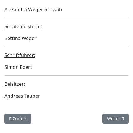
Alexandra Weger-Schwab
Schatzmeisterin:
Bettina Weger
Schriftführer:
Simon Ebert
Beisitzer:
Andreas Tauber
Vorheriger Beitrag: Lehrer
Nächster Beit
Zurück
Weiter