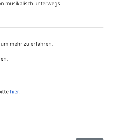
on musikalisch unterwegs.
r
um mehr zu erfahren.
hen.
bitte
hier
.